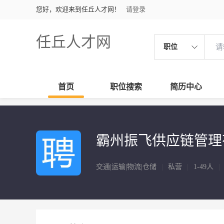
您好，欢迎来到任丘人才网！
请登录
任丘人才网
职位
首页
职位搜索
简历中心
霸州振飞供应链管理
交通|运输|物流|仓储
|
私营
|
1-49人
|