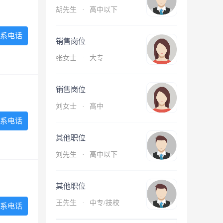
胡先生
·
高中以下
系电话
销售岗位
张女士
·
大专
销售岗位
刘女士
·
高中
系电话
其他职位
刘先生
·
高中以下
其他职位
王先生
·
中专/技校
系电话