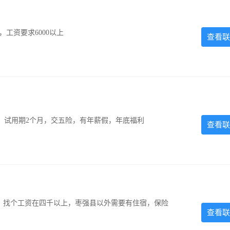
工资要求6000以上
查看联
0元，试用期2个月，交五险，有年薪假，年底福利
查看联
照，找个工资在四千以上，枣强县以外需要有住宿，保险
查看联