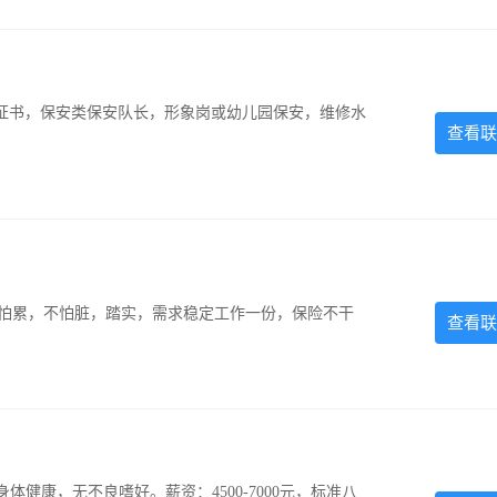
证书，保安类保安队长，形象岗或幼儿园保安，维修水
查看联
，不怕累，不怕脏，踏实，需求稳定工作一份，保险不干
查看联
，身体健康，无不良嗜好。薪资：4500-7000元，标准八